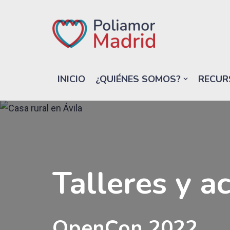
Saltar
al
contenido
INICIO
¿QUIÉNES SOMOS?
RECUR
Talleres y a
OpenCon 2022