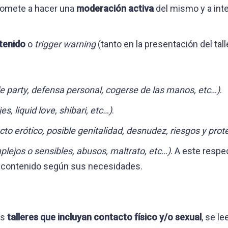
romete a hacer una
moderación activa
del mismo y a int
ntenido
o
trigger warning
(tanto en la presentación del tal
ddle party, defensa personal, cogerse de las manos, etc…)
.
es, liquid love, shibari, etc…)
.
cto erótico, posible genitalidad, desnudez, riesgos y prot
lejos o sensibles, abusos, maltrato, etc…)
. A este respe
e contenido según sus necesidades.
os
talleres que incluyan contacto físico y/o sexual
, se l