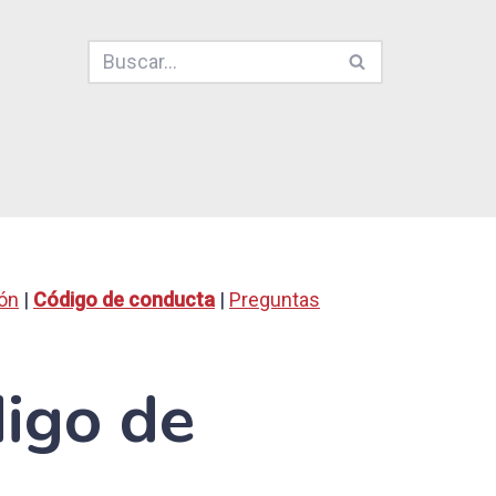
ión
|
Código de conducta
|
Preguntas
igo de