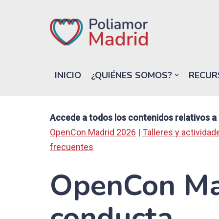
Saltar
al
contenido
INICIO
¿QUIÉNES SOMOS?
RECUR
Accede a todos los contenidos relativos 
OpenCon Madrid 2026
|
Talleres y actividad
frecuentes
OpenCon Mad
conducta