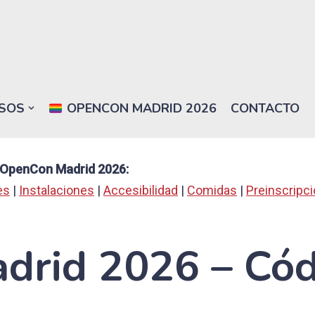
SOS
OPENCON MADRID 2026
CONTACTO
a OpenCon Madrid 2026:
es
|
Instalaciones
|
Accesibilidad
|
Comidas
|
Preinscripc
rid 2026 – Cód